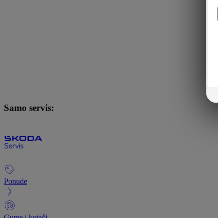
Samo servis:
Ponude
Gume i kotači