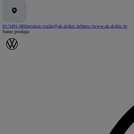
01/3491-666
prodaja.vozila@ak-dojkic.hr
https://www.ak-dojkic.hr
Samo prodaja: