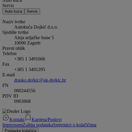
Auto kuca
Servis
Auto kuca
Servis
Naziv tvrtke
Autokuća Dojkić d.o.o.
Sjedište tvrtke
Aleja seljačke bune 5
10090
Zagreb
Pravni oblik
Telefon
+385 1 3491666
Fax
+385 1 3491295
E-mail
drasko.dojkic@ak-dojkic.hr
FN
080244556
PDV ID
0903868
Kontakt
Karijera/Poslovi
Impressum
Zaštita podataka
Smjernice o kolačićima
Postavke kolačića