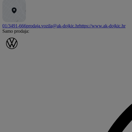
01/3491-666
prodaja.vozila@ak-dojkic.hr
https://www.ak-dojkic.hr
Samo prodaja: