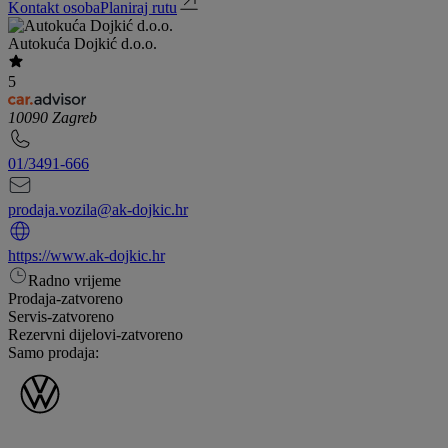
Kontakt osoba
Planiraj rutu
Autokuća Dojkić d.o.o.
5
10090 Zagreb
01/3491-666
prodaja.vozila@ak-dojkic.hr
https://www.ak-dojkic.hr
Radno vrijeme
Prodaja
-
zatvoreno
Servis
-
zatvoreno
Rezervni dijelovi
-
zatvoreno
Samo prodaja: