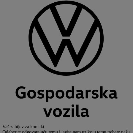
Vaš zahtjev za kontakt
Odaberite odgovarajuću temu i javite nam uz koju temu trebate našu