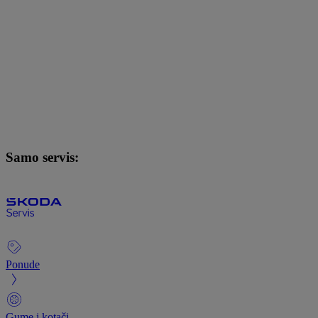
Samo servis:
Ponude
Gume i kotači